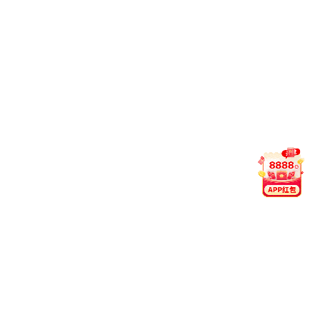
样高水平的一致性和稳定性。这就意味着，在接下来
的比赛中，教练组需要寻找最佳平衡，以确保团队不
至于过于依赖某一位球员。
总之，在短期内寻找合适替代者对于罗马来说显得尤
为迫切，而各个替补选手能否快速融入并找到状态，
将直接关系到后续几轮赛事中的成绩表现。
4、未来比赛展望
随着佩莱格里尼因伤缺阵，一系列未来赛事将成为考
验罗马深度与韧性的关键阶段。在接下来的赛程中，
他们将面对不少强敌，这要求全体队员必须齐心协
力，以弥补主力缺失所带来的压力。
为了提高竞争力，教练组可能会进行战术调整，比如