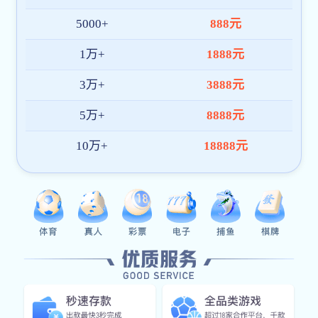
方面，我们可以更全面地理解这一事件所带来的影
响。
1、佩莱格里尼的技术特点
佩莱格里尼作为罗马队的重要中场，他具备多项出色
的技术特点。他不仅擅长控球，还能有效地组织进
攻，帮助球队创造得分机会。他在场上灵活多变，能
够适应不同的位置需求，为球队增添了战术灵活性。
此外，佩莱格里尼在传球方面也有着极高的水准。他
拥有精准的短传和长传能力，可以迅速将球传递给前
锋或者边路队友，从而打破对方防线。这种能力使得
他成为罗马进攻体系中的核心之一，无论是在反击还
是阵地战中都十分重要。
除了进攻能力外，佩莱格里尼在防守端也展现出了不