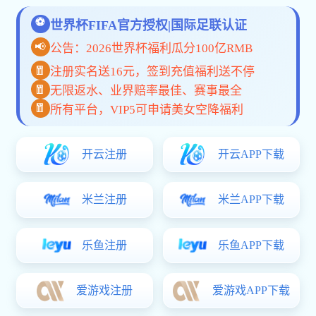
首页
/
体育新闻
/ 正文