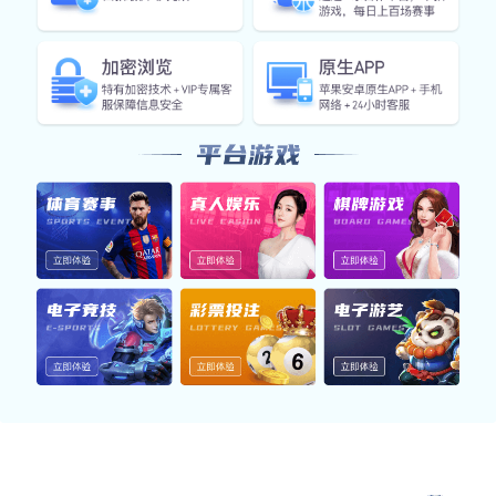
俗的实力。他能够积极回追，并利用自己的身体素质
进行有效抢断，为后防线提供支持。这让他在比赛中
不仅仅是一个攻击手，更是全队防守的一道屏障。
2、他在球队中的重要性
佩莱格里尼在罗马队中扮演着不可或缺的角色。他不
仅是中场指挥官，同时也是更衣室内的重要领袖。作
为球队队长，他时常激励队友，在关键时刻发挥出
色，是其他年轻球员学习和依赖的人物。
此外，他与其他球员之间默契度极高，使得整个球队
在场上的配合更加流畅。尤其是在面对强敌时，他能
够通过个人能力和战术意识为团队争取优势。因此，
他缺席比赛，将直接影响到全队士气以及技战术执行