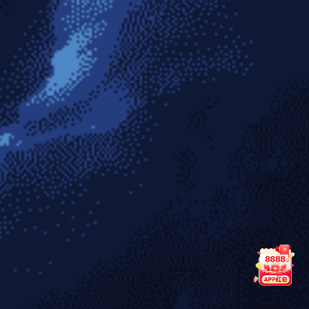
权，而斯洛特则更喜欢利用快速传递来撕开
对于比赛节奏把控及战略思维上的差异。
，通过稳定性来建立信任感，而斯洛特则较
不仅展示了两位教练不同理念，也反映出了
状态波动时，斯洛特能够有效调整阵型，而
历及个性等因素，其选择的方法却有所区
，使得观众总能期待他们之间碰撞出的精彩
 实践 为 利 物 浦 的 未 来 提供 了 宝贵
多 项 冠 军 ， 而 他 的 战 术 哲 学 和 管 理