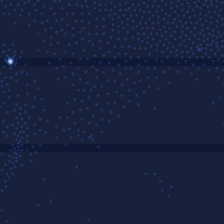
在英超联赛中，教练的战术能力和管理水平直接
根·克洛普凭借其出色的执教能力，在英超场均积
以优异成绩紧随其后。本文将从四个方面详细分
特的上升势头、两位教练在战术上的异同以及对