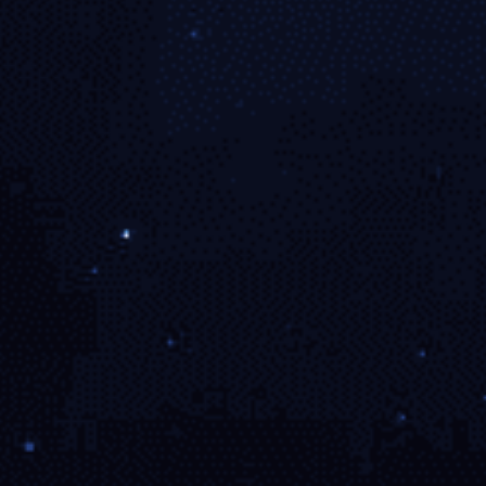
恩里克与埃梅里欧战交锋
森保一宣布
回顾英超
前不与其
2026-06-30
2026-07-07
推荐网站