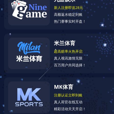
立即下载易倍体育APP
首页
/
体育新闻
/ 正文