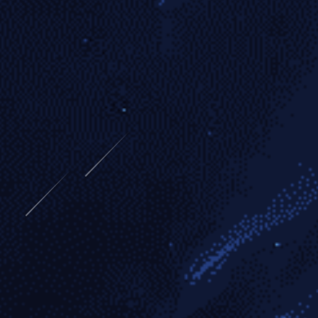
利物浦主帅英超场均积分排
名克洛普领衔斯洛特紧随其