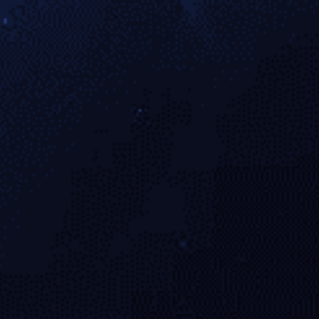
功经验的同时，也开始探索适合自身特点的
为新鲜血液总能为传统豪门注入新的活力。
竞争愈加白热化。
的 新 生 势 力 ， 都 将 为 利 物 浦 带 来
承担着促进俱乐部发展，提高品牌价值的重要使
障 。
 ， 教练 的 执 教 能 力 和 战 阶 策 排 列
克 洛 普 和 安东尼 · 斯 洛 特 两 位 优 秀 教
 升 球 队 战 队 水 平 ， 同 时 开 创 出 一