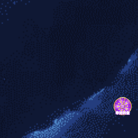
内展现出了巨大的潜力和优势。他从荷兰联
注意。加盟利物浦后，他将自己在阿贾克斯
成效。
队在进攻时显得更加灵活多变。他强调个人
原有压迫式打法，还增加了更多创造性的进
了不少年轻球员加盟。
静与智慧逐渐稳固自己的位置。他懂得如何
一支具有高度竞争力的队伍。这种领导能力
取得令人满意的场均积分。
具体战术安排上却存在明显差异。克洛普更