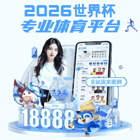
立即注册
易倍体育
官网 · 权威体
育数据平台
易倍体育 OFFICIAL WEBSITE
自2022年创立以来，
易倍体育
致力于为用户提供包括
NBA、英超、欧洲杯、LPL在内的热门赛事直播与数据
服务，广受用户信赖。
立即下载易倍体育APP