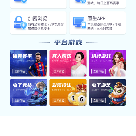
挥潜力。
同时，在团队氛围中，年长球员也需要以身作则，引
导和激励年轻人。埃尔莫索相信，通过营造良好的团
队文化，可以进一步促进瓦斯等新秀的成长，让他们
感受到集体荣誉感的重要性。
2、瓦斯自身的技术特点
瓦斯是一名极具天赋的小将，在技术上展现出了非凡
的潜力。他速度快、控球稳，并且能够有效地完成突
破，这些都为他的职业生涯奠定了良好的基础。此
外，他灵活多变的位置选择，使得他能够在场上随时
适应不同战术需求，这也是埃尔莫索非常看重的一
点。