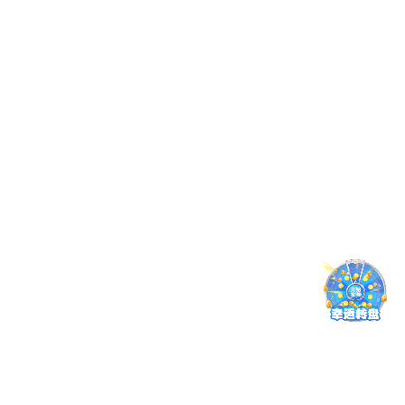
武器的一部分。
与此类似，哈登也以其卓越的罚球能力闻名于世。他
凭借灵活多变的进攻动作和精准投篮，不仅能够轻松
获得罚球机会，而且经常能把握住这些机会，为球队
带来宝贵积分。哈登每个赛季平均可以获得数十次罚
球机会，这使他成为联盟中的“造犯规专家”。
阿里纳斯同样不容小觑，他虽然没有像科比和哈登那
样频繁造成犯规，但其稳定的罚球命中率仍然为他的
进攻提供了重要支持。由于其精彩绝伦的突破与跳投
结合，使得对手不得不采取犯规策略来限制他的发
挥，从而为他创造了更多站上罚球线机会。
3、不同风格的比赛演绎