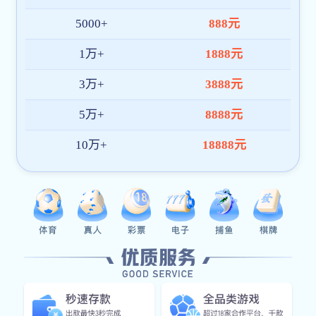
展示了他们个人的辉煌成就，也让我们更好地理解当
今篮球运动的发展与变迁。
1、得分能力的巅峰
科比·布莱恩特作为洛杉矶湖人的传奇后卫，他的得分
能力可谓无人能敌。在他的职业生涯中，多次单场砍
下40分，甚至在2006年的一场比赛中独得81分，成为
NBA历史上第二高单场得分记录保持者。他总是能在
关键时刻挺身而出，以超凡的技术和坚定的信念带领
球队走向胜利。
詹姆斯·哈登则是现代篮球中最具攻击性和创造性的后
卫之一。他以独特的运球和投篮技巧著称，经常能轻
松突破防线完成得分。他不仅能够精准投篮，还擅长
制造犯规，通过罚球为球队贡献额外的得分。在他的